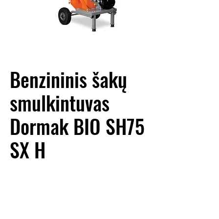
Benzininis šakų
smulkintuvas
Dormak BIO SH75
SX H
NUOMOS KAINA