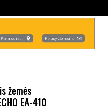
Kur mus rasti
Parašykite mums
is žemės
 ECHO EA-410