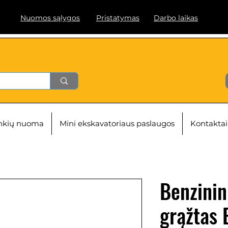
Nuomos sąlygos
Pristatymas
Darbo laikas
ankių nuoma
Mini ekskavatoriaus paslaugos
Kontaktai
Benzinin
grąžtas