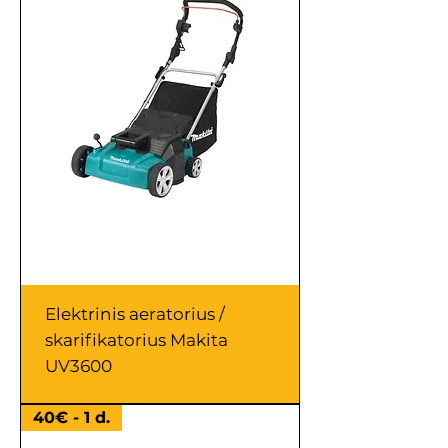
Elektrinis aeratorius /
skarifikatorius Makita
UV3600
40€ - 1 d.