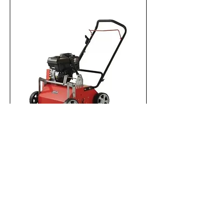
Benzininis skarifikatorius
Blue Bird Taurus BS51S