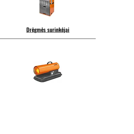
Drėgmės surinkėjai
Oro šildytuvai
Nuomos sąlygos