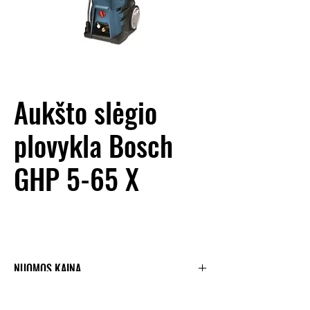
Aukšto slėgio
plovykla Bosch
GHP 5-65 X
NUOMOS KAINA
1 d. nuoma -
30 €;
TECHNINIAI DUOMENYS
Nuo 6 d. taikoma
15 %
nuolaida;