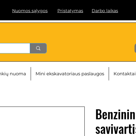
Nuomos sąlygos
Pristatymas
Darbo laikas
ankių nuoma
Mini ekskavatoriaus paslaugos
Kontaktai
Benzinin
savivarti