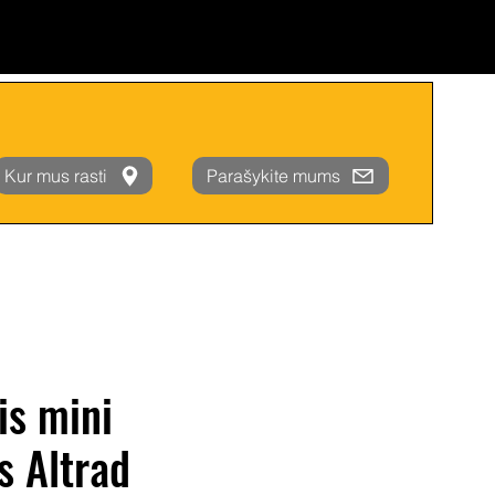
Kur mus rasti
Parašykite mums
is mini
s Altrad